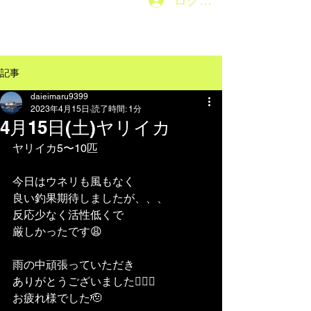
ログイン
メニューはこちら→
記事
daieimaru9399
2023年4月15日
読了時間: 1分
4月15日(土)ヤリイカ
ヤリイカ5〜10匹
今日はウネリも風もなく
良い釣果期待しましたが、、、
反応少なく活性低くで
厳しかったです😩
雨の中頑張っていただき
ありがとうございました🙇🏽‍♂️
お疲れ様でした🫡