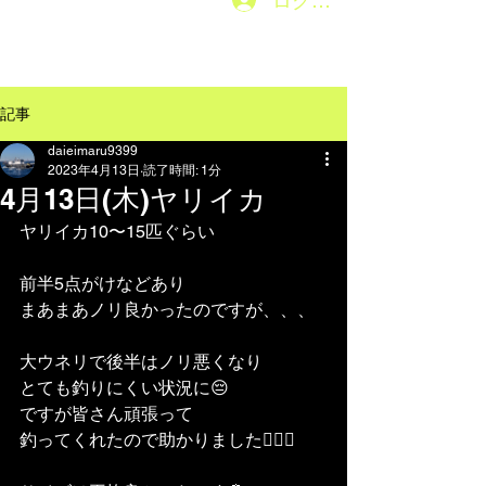
ログイン
メニューはこちら→
記事
daieimaru9399
2023年4月13日
読了時間: 1分
4月13日(木)ヤリイカ
ヤリイカ10〜15匹ぐらい
前半5点がけなどあり
まあまあノリ良かったのですが、、、
大ウネリで後半はノリ悪くなり
とても釣りにくい状況に😔
ですが皆さん頑張って
釣ってくれたので助かりました🙇🏽‍♂️