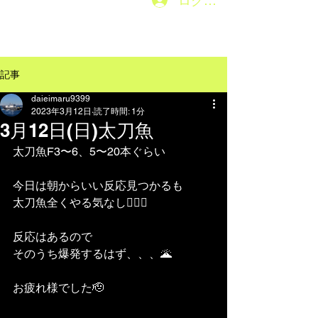
ログイン
メニューはこちら→
記事
daieimaru9399
2023年3月12日
読了時間: 1分
3月12日(日)太刀魚
太刀魚F3〜6、5〜20本ぐらい
今日は朝からいい反応見つかるも
太刀魚全くやる気なし🙅🏽‍♂️
反応はあるので
そのうち爆発するはず、、、🌋
お疲れ様でした🫡