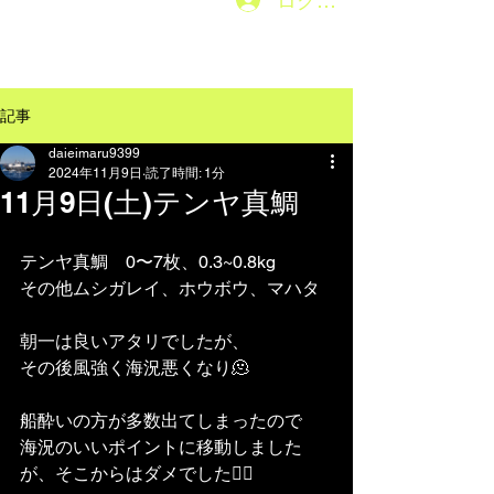
ログイン
メニューはこちら→
記事
daieimaru9399
2024年11月9日
読了時間: 1分
11月9日(土)テンヤ真鯛
テンヤ真鯛　0〜7枚、0.3~0.8kg
その他ムシガレイ、ホウボウ、マハタ
朝一は良いアタリでしたが、
その後風強く海況悪くなり🫠
船酔いの方が多数出てしまったので
海況のいいポイントに移動しました
が、そこからはダメでした😶‍🌫️