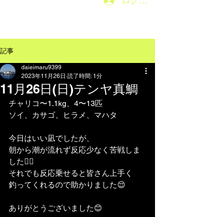
ログイン
メニューはこちら→
記事
daieimaru9399
2023年11月26日
読了時間: 1分
11月26日(日)テンヤ真鯛
チャリコ〜1.1kg、4〜13匹
ソイ、カサゴ、ヒラメ、マハタ
今日はいい凪でしたが、
朝から潮が流れず反応少なく苦戦しま
した😮‍💨
それでも反応乗せると皆さん上手く
釣ってくれるので助かりました😌
ありがとうございました😊