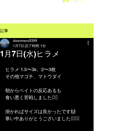
ログイン
メニューはこちら→
記事
daieimaru9399
1月7日
読了時間: 1分
1月7日(水)ヒラメ
ヒラメ 1.5〜3k、2〜3枚
その他マゴチ、マトウダイ
朝からベイトの反応あるも
食い悪く苦戦しました😶‍🌫️
掛かればサイズは良かったです🙌
寒い中ありがとうございました🙇🏽‍♂️