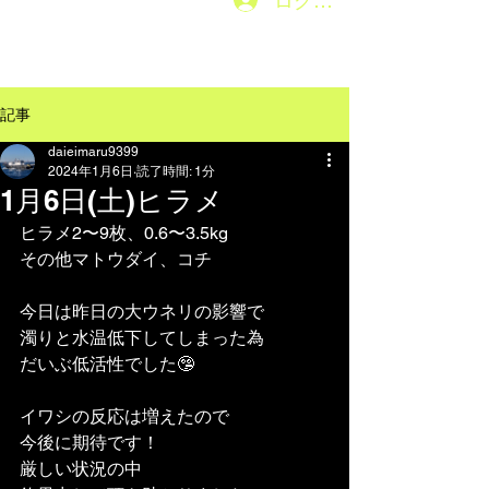
ログイン
メニューはこちら→
記事
daieimaru9399
2024年1月6日
読了時間: 1分
1月6日(土)ヒラメ
ヒラメ2〜9枚、0.6〜3.5kg
その他マトウダイ、コチ
今日は昨日の大ウネリの影響で
濁りと水温低下してしまった為
だいぶ低活性でした🤥
イワシの反応は増えたので
今後に期待です！
厳しい状況の中